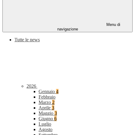
Menu di
navigazione
Tutte le news
2026
Gennaio
4
Febbraio
Marzo
2
Aprile
3
Maggio
3
Giugno
6
Luglio
Agosto
Settembre