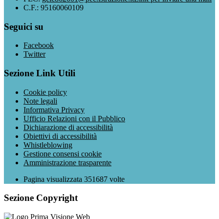
C.F.: 95160060109
Seguici su
Facebook
Twitter
Sezione Link Utili
Cookie policy
Note legali
Informativa Privacy
Ufficio Relazioni con il Pubblico
Dichiarazione di accessibilità
Obiettivi di accessibilità
Whistleblowing
Gestione consensi cookie
Amministrazione trasparente
Pagina visualizzata
351687
volte
Sezione Copyright