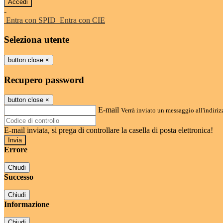
-
Entra con SPID
Entra con CIE
Seleziona utente
button close
×
Recupero password
button close
×
E-mail
Verrà inviato un messaggio all'indirizz
E-mail inviata, si prega di controllare la casella di posta elettronica!
Errore
Chiudi
Successo
Chiudi
Informazione
Chiudi