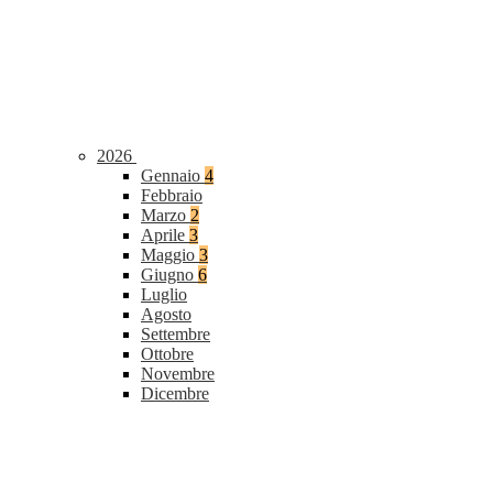
2026
Gennaio
4
Febbraio
Marzo
2
Aprile
3
Maggio
3
Giugno
6
Luglio
Agosto
Settembre
Ottobre
Novembre
Dicembre