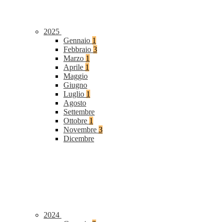
2025
Gennaio
1
Febbraio
3
Marzo
1
Aprile
1
Maggio
Giugno
Luglio
1
Agosto
Settembre
Ottobre
1
Novembre
3
Dicembre
2024