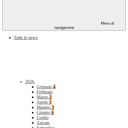
Menu di
navigazione
Tutte le news
2026
Gennaio
4
Febbraio
Marzo
2
Aprile
3
Maggio
3
Giugno
6
Luglio
Agosto
Settembre