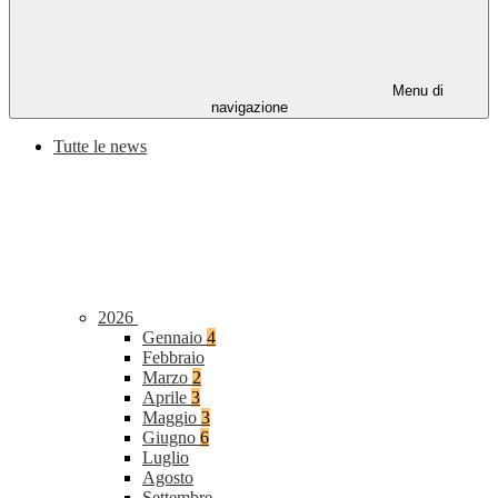
Menu di
navigazione
Tutte le news
2026
Gennaio
4
Febbraio
Marzo
2
Aprile
3
Maggio
3
Giugno
6
Luglio
Agosto
Settembre