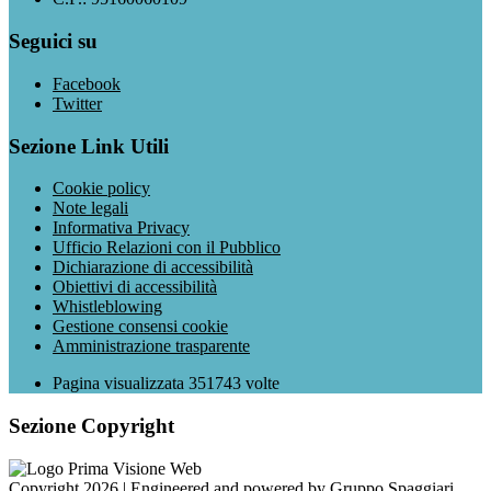
Seguici su
Facebook
Twitter
Sezione Link Utili
Cookie policy
Note legali
Informativa Privacy
Ufficio Relazioni con il Pubblico
Dichiarazione di accessibilità
Obiettivi di accessibilità
Whistleblowing
Gestione consensi cookie
Amministrazione trasparente
Pagina visualizzata
351743
volte
Sezione Copyright
Copyright 2026 | Engineered and powered by Gruppo Spaggiari