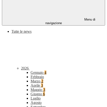
Menu di
navigazione
Tutte le news
2026
Gennaio
4
Febbraio
Marzo
2
Aprile
3
Maggio
3
Giugno
6
Luglio
Agosto
Settembre