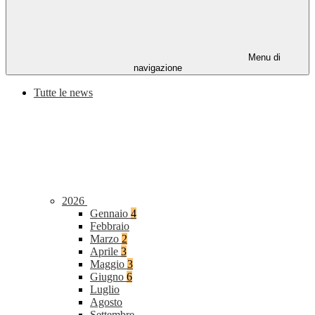
Menu di
navigazione
Tutte le news
2026
Gennaio
4
Febbraio
Marzo
2
Aprile
3
Maggio
3
Giugno
6
Luglio
Agosto
Settembre