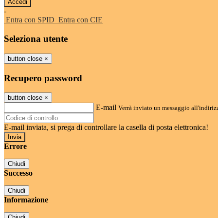
-
Entra con SPID
Entra con CIE
Seleziona utente
button close
×
Recupero password
button close
×
E-mail
Verrà inviato un messaggio all'indirizz
E-mail inviata, si prega di controllare la casella di posta elettronica!
Errore
Chiudi
Successo
Chiudi
Informazione
Chiudi