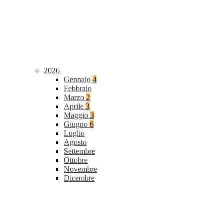
2026
Gennaio
4
Febbraio
Marzo
2
Aprile
3
Maggio
3
Giugno
6
Luglio
Agosto
Settembre
Ottobre
Novembre
Dicembre