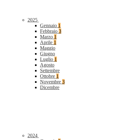
2025
Gennaio
1
Febbraio
3
Marzo
1
Aprile
1
Maggio
Giugno
Luglio
1
Agosto
Settembre
Ottobre
1
Novembre
3
Dicembre
2024